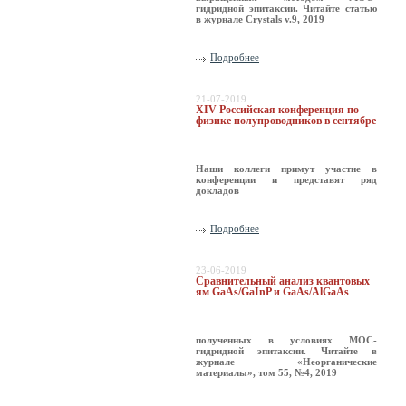
гидридной эпитаксии. Читайте статью
в журнале Crystals v.9, 2019
Подробнее
21-07-2019
XIV Российская конференция по
физике полупроводников в сентябре
Наши коллеги примут участие в
конференции и представят ряд
докладов
Подробнее
23-06-2019
Сравнительный анализ квантовых
ям GaAs/GaInP и GaAs/AlGaAs
полученных в условиях МОС-
гидридной эпитаксии. Читайте в
журнале «Неорганические
материалы», том 55, №4, 2019