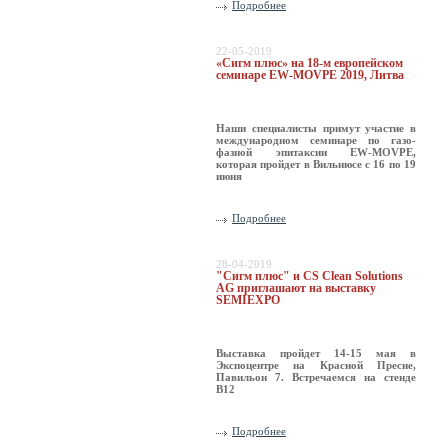
Подробнее
22-05-2019
«Сигм плюс» на 18-м европейском
семинаре EW-MOVPE 2019, Литва
Наши специалисты примут участие в
международном семинаре по газо-
фазной эпитаксии EW-MOVPE,
которая пройдет в Вильнюсе с 16 по 19
июня
Подробнее
28-04-2019
"Сигм плюс" и CS Clean Solutions
AG приглашают на выставку
SEMIEXPO
Выставка пройдет 14-15 мая в
Экспоцентре на Красной Пресне,
Павильон 7. Встречаемся на стенде
В12
Подробнее