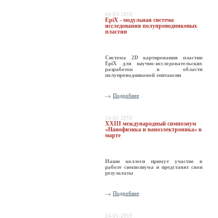
04-03-2019
EpiX - модульная система
исследования полупроводниковых
пластин
Система 2D картирования пластин
EpiX для научно-исследовательских
разработок в области
полупроводниковой эпитаксии
Подробнее
14-02-2019
XXIII международный симпозиум
«Нанофизика и наноэлектроника» в
марте
Наши коллеги примут участие в
работе симпозиума и представят свои
результаты
Подробнее
24-01-2019