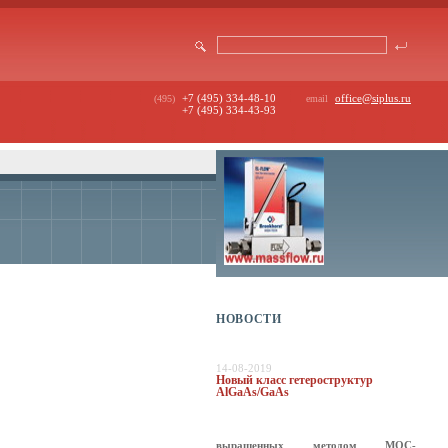
+7 (495) 334-48-10
office@siplus.ru
(495)
email
+7 (495) 334-43-93
НОВОСТИ
14-08-2019
Новый класс гетероструктур
AlGaAs/GaAs
выращенных методом МОС-