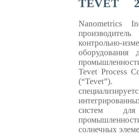
TEVET 20
Nanometrics I
производит
контрольно-изме
оборудования 
промышленнос
Tevet Process Co
(“Tevet”).
специализируе
интегрирован
систем для 
промышленно
солнечных элеме