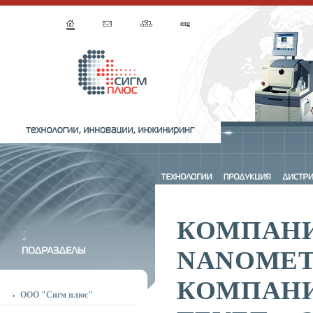
eng
КОМПАН
NANOMET
КОМПАН
ООО "Сигм плюс"